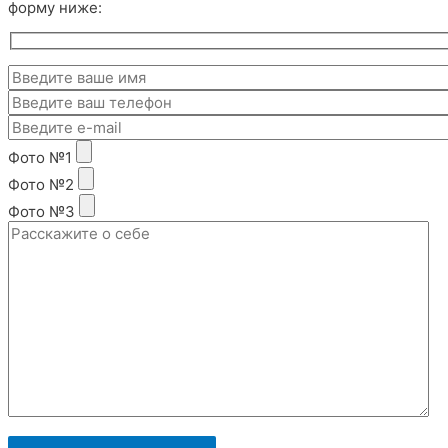
форму ниже:
Фото №1
Фото №2
Фото №3